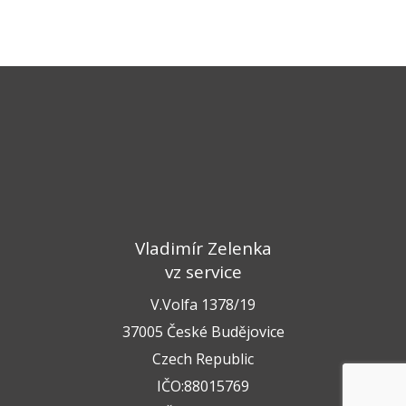
Vladimír Zelenka
vz service
V.Volfa 1378/19
37005 České Budějovice
Czech Republic
IČO:88015769