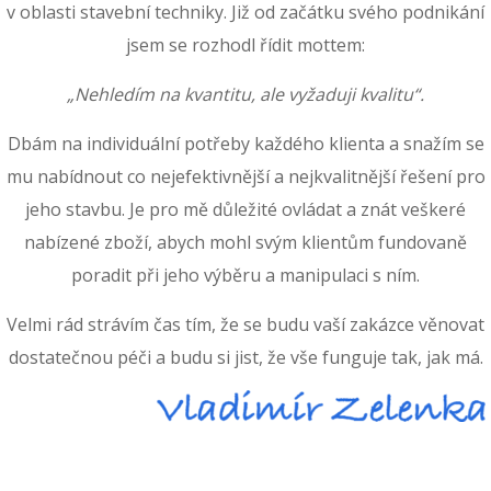
v oblasti stavební techniky. Již od začátku svého podnikání
jsem se rozhodl řídit mottem:
„Nehledím na kvantitu, ale vyžaduji kvalitu“.
Dbám na individuální potřeby každého klienta a snažím se
mu nabídnout co nejefektivnější a nejkvalitnější řešení pro
jeho stavbu. Je pro mě důležité ovládat a znát veškeré
nabízené zboží, abych mohl svým klientům fundovaně
poradit při jeho výběru a manipulaci s ním.
Velmi rád strávím čas tím, že se budu vaší zakázce věnovat
dostatečnou péči a budu si jist, že vše funguje tak, jak má.