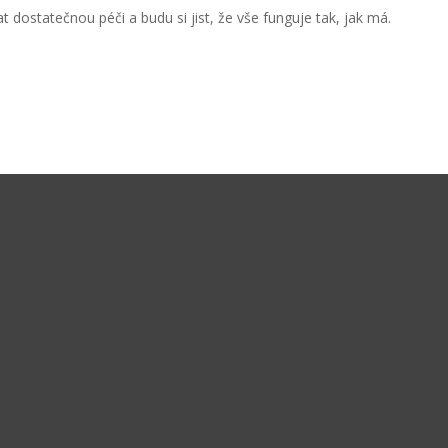
 dostatečnou péči a budu si jist, že vše funguje tak, jak má.