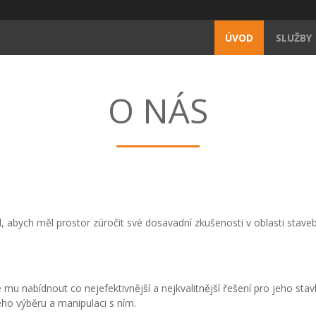
ÚVOD
SLUŽBY
O NÁS
l, abych měl prostor zúročit své dosavadní zkušenosti v oblasti stave
mu nabídnout co nejefektivnější a nejkvalitnější řešení pro jeho stav
ho výběru a manipulaci s ním.