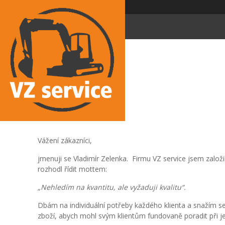
Vážení zákazníci,
jmenuji se Vladimír Zelenka. Firmu VZ service jsem založi
rozhodl řídit mottem:
„Nehledím na kvantitu, ale vyžaduji kvalitu“.
Dbám na individuální potřeby každého klienta a snažím se 
zboží, abych mohl svým klientům fundovaně poradit při je