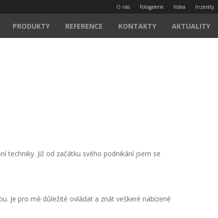
O nás
Fotogalerie
Videa
Inzeráty
PRODUKTY
REFERENCE
KONTAKTY
AKTUALITY
bní techniky. Již od začátku svého podnikání jsem se
bu. Je pro mě důležité ovládat a znát veškeré nabízené