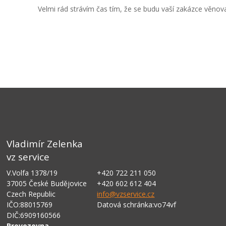
Velmi rád strávím čas tím, že se budu vaší zakázce věnovat
Vladimír Zelenka
vz service
V.Volfa 1378/19
+420 722 211 050
37005 České Budějovice
+420 602 612 404
Czech Republic
info@vzservice.cz
IČO:88015769
Datová schránka:vo74vf
DIČ:6909160566
Provozovna