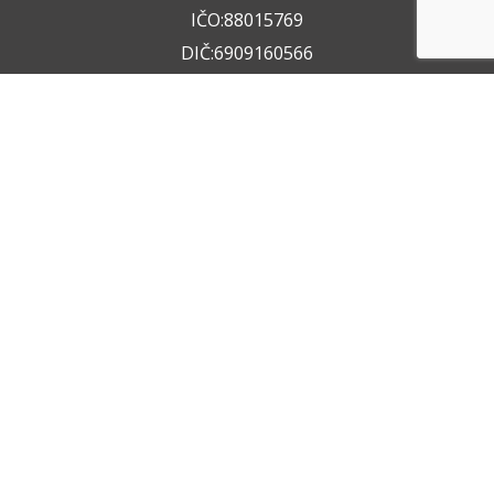
IČO:88015769
DIČ:6909160566
+420 722 211 050
+420 602 612 404
info@vzservice.cz
Datová schránka:vo74vf
Provozovna
Rudolfovská tř. 149/64,
37001 České Budějovice 4