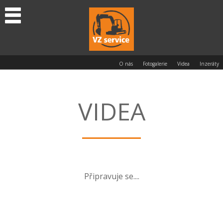
O nás
Fotogalerie
Videa
Inzeráty
VIDEA
Připravuje se....