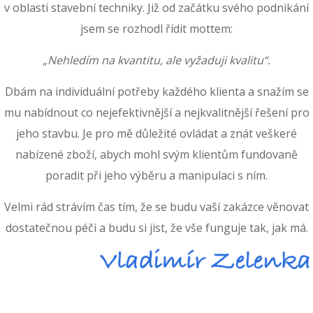
v oblasti stavební techniky. Již od začátku svého podnikání
jsem se rozhodl řídit mottem:
„Nehledím na kvantitu, ale vyžaduji kvalitu“.
Dbám na individuální potřeby každého klienta a snažím se
mu nabídnout co nejefektivnější a nejkvalitnější řešení pro
jeho stavbu. Je pro mě důležité ovládat a znát veškeré
nabízené zboží, abych mohl svým klientům fundovaně
poradit při jeho výběru a manipulaci s ním.
Velmi rád strávím čas tím, že se budu vaší zakázce věnovat
dostatečnou péči a budu si jist, že vše funguje tak, jak má.