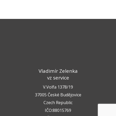
Vladimír Zelenka
vz service
V.Volfa 1378/19
37005 České Budějovice
Czech Republic
IČO:88015769