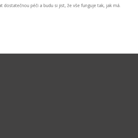
 dostatečnou péči a budu si jist, že vše funguje tak, jak má.