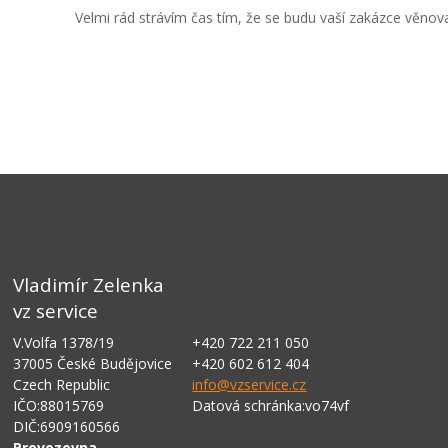
Velmi rád strávím čas tím, že se budu vaší zakázce věnovat
Vladimír Zelenka
vz service
V.Volfa 1378/19
+420 722 211 050
37005 České Budějovice
+420 602 612 404
Czech Republic
info@vzservice.cz
IČO:88015769
Datová schránka:vo74vf
DIČ:6909160566
Provozovna