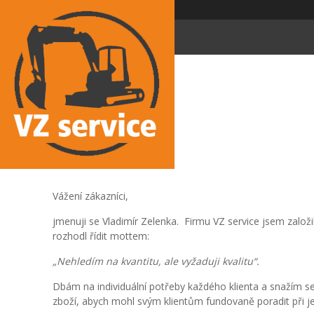
Vážení zákazníci,
jmenuji se Vladimír Zelenka. Firmu VZ service jsem založi
rozhodl řídit mottem:
„Nehledím na kvantitu, ale vyžaduji kvalitu“.
Dbám na individuální potřeby každého klienta a snažím se 
zboží, abych mohl svým klientům fundovaně poradit při je