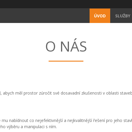
ÚVOD
SLUŽBY
O NÁS
l, abych měl prostor zúročit své dosavadní zkušenosti v oblasti stave
mu nabídnout co nejefektivnější a nejkvalitnější řešení pro jeho stav
ho výběru a manipulaci s ním.