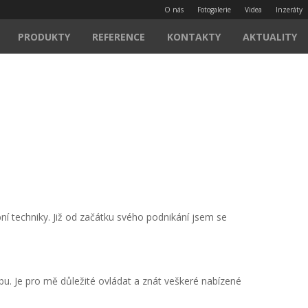
O nás
Fotogalerie
Videa
Inzeráty
PRODUKTY
REFERENCE
KONTAKTY
AKTUALITY
bní techniky. Již od začátku svého podnikání jsem se
bu. Je pro mě důležité ovládat a znát veškeré nabízené