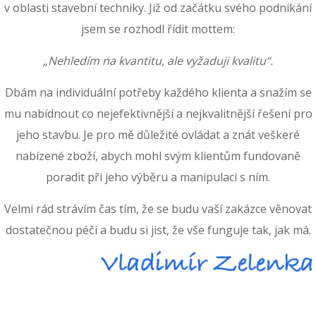
v oblasti stavební techniky. Již od začátku svého podnikání
jsem se rozhodl řídit mottem:
„Nehledím na kvantitu, ale vyžaduji kvalitu“.
Dbám na individuální potřeby každého klienta a snažím se
mu nabídnout co nejefektivnější a nejkvalitnější řešení pro
jeho stavbu. Je pro mě důležité ovládat a znát veškeré
nabízené zboží, abych mohl svým klientům fundovaně
poradit při jeho výběru a manipulaci s ním.
Velmi rád strávím čas tím, že se budu vaší zakázce věnovat
dostatečnou péči a budu si jist, že vše funguje tak, jak má.