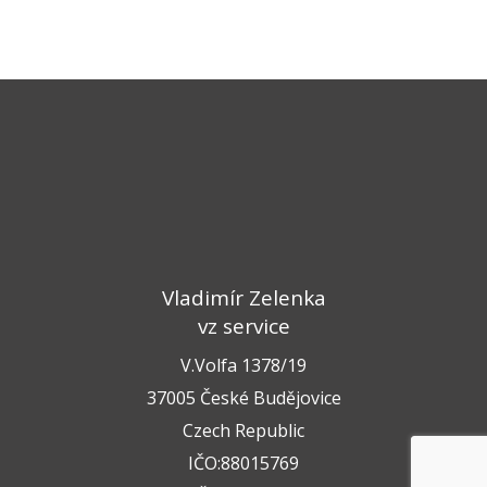
Vladimír Zelenka
vz service
V.Volfa 1378/19
37005 České Budějovice
Czech Republic
IČO:88015769