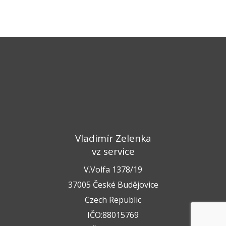
Vladimír Zelenka
vz service
V.Volfa 1378/19
37005 České Budějovice
Czech Republic
IČO:88015769