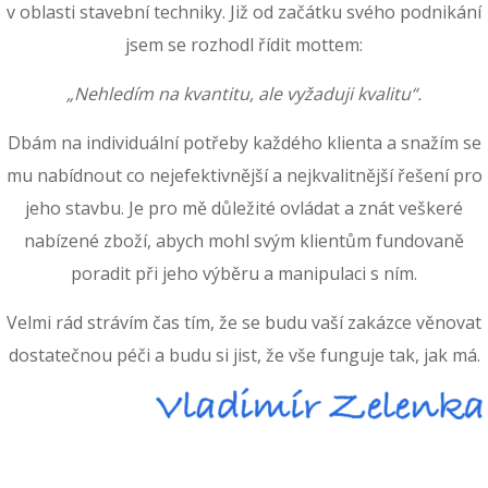
v oblasti stavební techniky. Již od začátku svého podnikání
jsem se rozhodl řídit mottem:
„Nehledím na kvantitu, ale vyžaduji kvalitu“.
Dbám na individuální potřeby každého klienta a snažím se
mu nabídnout co nejefektivnější a nejkvalitnější řešení pro
jeho stavbu. Je pro mě důležité ovládat a znát veškeré
nabízené zboží, abych mohl svým klientům fundovaně
poradit při jeho výběru a manipulaci s ním.
Velmi rád strávím čas tím, že se budu vaší zakázce věnovat
dostatečnou péči a budu si jist, že vše funguje tak, jak má.