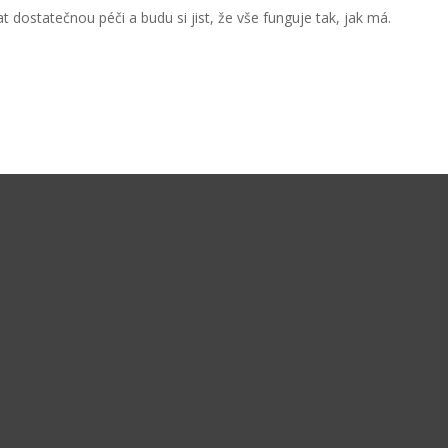
 dostatečnou péči a budu si jist, že vše funguje tak, jak má.