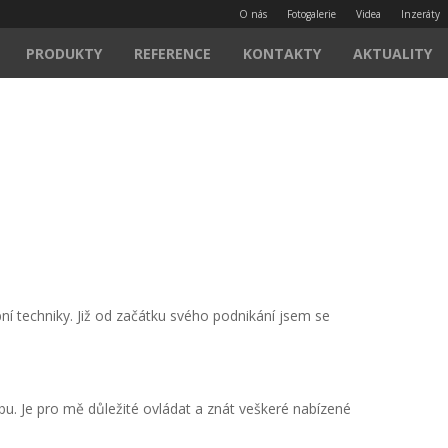
O nás
Fotogalerie
Videa
Inzeráty
PRODUKTY
REFERENCE
KONTAKTY
AKTUALITY
bní techniky. Již od začátku svého podnikání jsem se
bu. Je pro mě důležité ovládat a znát veškeré nabízené