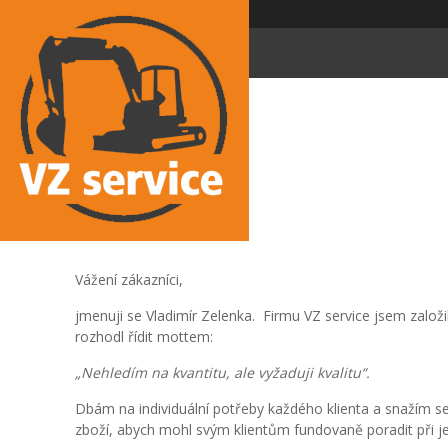
Vážení zákazníci,
jmenuji se Vladimír Zelenka. Firmu VZ service jsem založi
rozhodl řídit mottem:
„Nehledím na kvantitu, ale vyžaduji kvalitu“.
Dbám na individuální potřeby každého klienta a snažím se 
zboží, abych mohl svým klientům fundovaně poradit při je