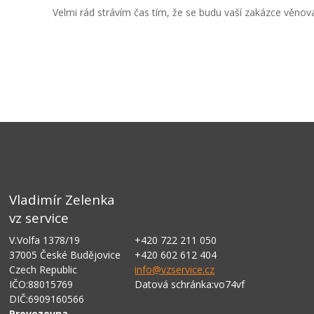
Velmi rád strávím čas tím, že se budu vaší zakázce věnovat
Vladimír Zelenka
vz service
V.Volfa 1378/19
+420 722 211 050
37005 České Budějovice
+420 602 612 404
Czech Republic
info@vzservice.cz
IČO:88015769
Datová schránka:vo74vf
DIČ:6909160566
Provozovna