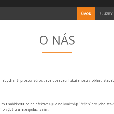
ÚVOD
SLUŽBY
O NÁS
l, abych měl prostor zúročit své dosavadní zkušenosti v oblasti stave
mu nabídnout co nejefektivnější a nejkvalitnější řešení pro jeho stav
ho výběru a manipulaci s ním.