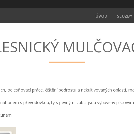
ÚVOD
SLUŽBY
LESNICKÝ MULČOVA
loch, odlesňovací práce, čištění podrostu a nekultivovaných oblastí, 
m náhonem s převodovkou; ty s pevnými zubci jsou vybaveny písto
tunami.