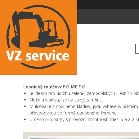
Lesnický mulčovač O.ME.F.®
je ideální pro údržbu zeleně, zemědělských i lesních p
Nože a kladiva, lze na stroji zaměnit.
Mulčovače s noži nebo kladivy, jsou vybaveny přímý
převodovkou ve formě ozubeného řemene.
Určeno pro bagry s provozní hmotností mezi 5 a a 25 