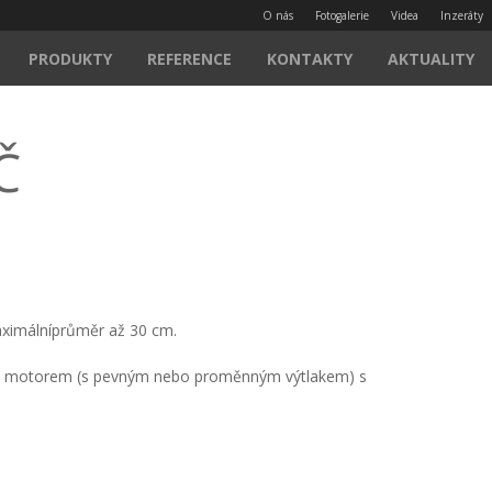
O nás
Fotogalerie
Videa
Inzeráty
PRODUKTY
REFERENCE
KONTAKTY
AKTUALITY
Č
maximálníprůměr až 30 cm.
vým motorem (s pevným nebo proměnným výtlakem) s