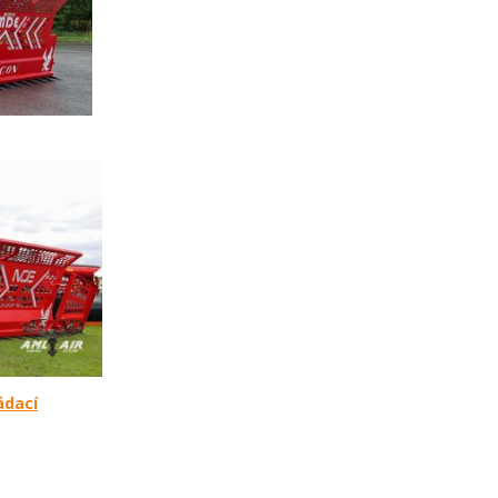
ádací