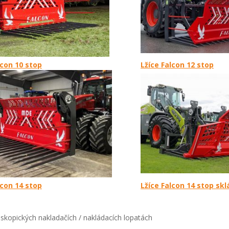
lcon 10 stop
Lžíce Falcon 12 stop
lcon 14 stop
Lžíce Falcon 14 stop skl
eskopických nakladačích / nakládacích lopatách