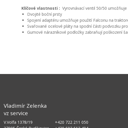
Klíčové vlastnosti :
Vyrovnávací ventil 50/50 umožňuje 
Dvojité boční prsty
Spojení adaptéru umožňuje použití Falconu na traktore
Svařované ocelové pláty na spodní části podvozku pro
Gumové nárazníkové podložky zabraňují poškození šas
Vladimír Zelenka
vz service
V.Volfa 1378/19
+420 722 211 050