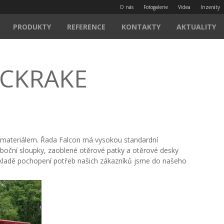
O nás
Fotogalerie
Videa
Inzeráty
PRODUKTY
REFERENCE
KONTAKTY
AKTUALITY
UCKRAKE
ým materiálem. Řada Falcon má vysokou standardní
/ boční sloupky, zaoblené otěrové patky a otěrové desky
základě pochopení potřeb našich zákazníků jsme do našeho