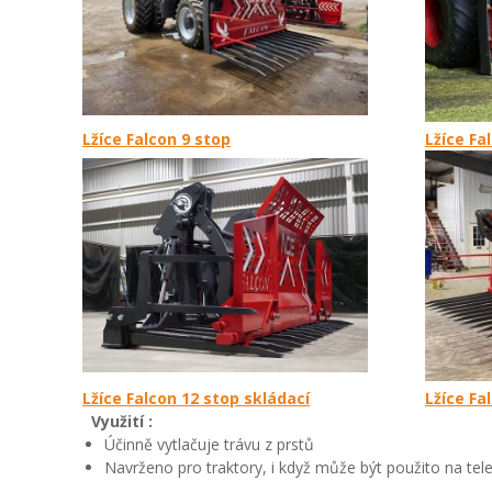
Lžíce Falcon 9 stop
Lžíce Fa
Lžíce Falcon 12 stop skládací
Lžíce Fa
Využití :
Účinně vytlačuje trávu z prstů
Navrženo pro traktory, i když může být použito na tel