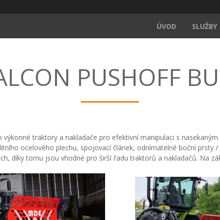
ÚVOD
SLUŽBY
FALCON PUSHOFF B
pro výkonné traktory a nakladače pro efektivní manipulaci s nasekan
alitního ocelového plechu, spojovací článek, odnímatelné boční prsty 
ech, díky tomu jsou vhodné pro širší řadu traktorů a nakladačů. Na 