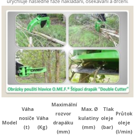
urychluje následné fáze nakládání, osekávání a drcení.
Maximální
Váha
Max. Ø
Tlak
rozvor
Průtok
nosiče
Váha
kulatiny
oleje
Model
drapáku
oleje
(t)
(
Kg)
(
mm)
(bar)
(mm)
(
l/min)