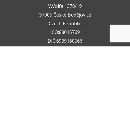
V.Volfa 1378/19
37005 České Budějovice
Czech Republic
IČO:88015769
DIČ:6909160566
+420 722 211 050
+420 602 612 404
info@vzservice.cz
Datová schránka:vo74vf
Provozovna
Rudolfovská tř. 149/64,
37001 České Budějovice 4