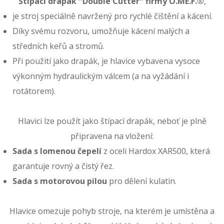
Štípací drapák ˮDouble Cutterˮ firmy O.ME.F.®
,
je stroj speciálně navržený pro rychlé čištění a kácení.
Díky svému rozvoru, umožňuje kácení malých a
středních keřů a stromů.
Při použití jako drapák, je hlavice vybavena vysoce
výkonným hydraulickým válcem (a na vyžádání i
rotátorem).
Hlavici lze použít jako štípací drapák, neboť je plně
připravena na vložení:
Sada
s lomenou čepelí
z oceli Hardox XAR500, která
garantuje rovný a čistý řez.
Sada s motorovou pilou
pro dělení kulatin.
Hlavice omezuje pohyb stroje, na kterém je umístěna a