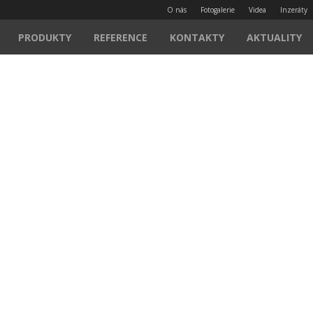
O nás
Fotogalerie
Videa
Inzeráty
PRODUKTY
REFERENCE
KONTAKTY
AKTUALITY