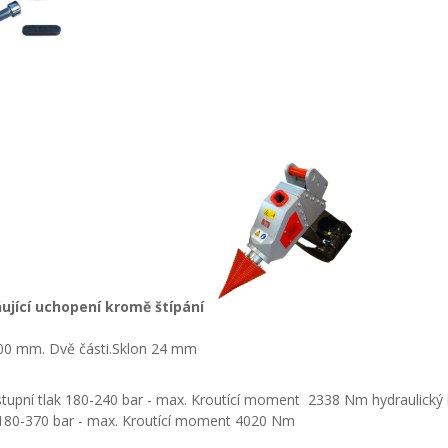
ující uchopení kromě štípání
200 mm.
Dvě části.
Sklon 24 mm
stupní tlak 180-240 bar - max. Kroutící moment
2338 Nm hydraulický m
k 180-370 bar - max. Kroutící moment 4020 Nm