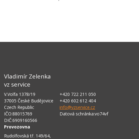
Vladimír Zelenka
vz service
V.Volfa 1378/19
+420 722 211 050
37005 České Budějovice
+420 602 612 404
Czech Republic
info@vzservice.cz
IČO:88015769
Datová schránka:vo74vf
DIČ:6909160566
Provozovna
Rudolfovská tř. 149/64,