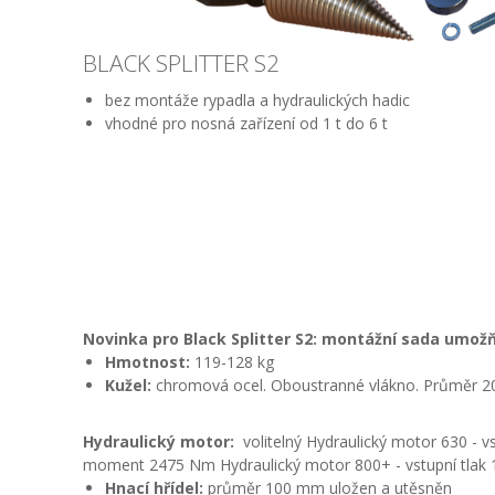
BLACK SPLITTER S2
bez montáže rypadla a hydraulických hadic
vhodné pro nosná zařízení od 1 t do 6 t
Novinka pro Black Splitter S2: m
ontážní sada umožň
Hmotnost:
119-128 kg
Kužel:
chromová ocel.
Oboustranné vlákno.
Průměr 
Hydraulický motor:
volitelný
Hydraulický motor 630 - v
moment 2475 Nm
Hydraulický motor 800+ - vstupní tla
Hnací hřídel:
p
růměr 100 mm uložen a utěsněn