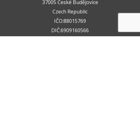
37005 České Budějovice
Czech Republic
IČO:88015769
DIČ:6909160566
+420 722 211 050
+420 602 612 404
info@vzservice.cz
Datová schránka:vo74vf
Provozovna
Rudolfovská tř. 149/64,
37001 České Budějovice 4