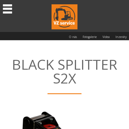
O nás
Fotogalerie
Videa
Inzeráty
BLACK SPLITTER
S2X