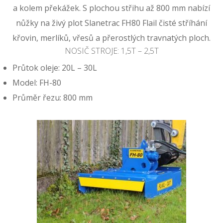
a kolem překážek. S plochou střihu až 800 mm nabízí
nůžky na živý plot Slanetrac FH80 Flail čisté stříhání
křovin, merlíků, vřesů a přerostlých travnatých ploch.
NOSIČ STROJE: 1,5T – 2,5T
Průtok oleje: 20L – 30L
Model: FH-80
Průměr řezu: 800 mm