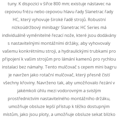
tuny. K dispozici v šířce 800 mm; existuje nástavec na
cepovou frézu nebo cepovou hlavu řady Slanetrac řady
HC, který vyhovuje široké řadě strojů. Robustní
nízkoúdržbový minibagr Slanetrac HC Series má
individuálně vyměnitelné řezací nože, které jsou dodávány
s nastavitelnými montážními držáky, aby vyhovovaly
vašemu konkrétnímu stroji, a hydraulickými trubkami pro
připojení k vašim strojům pro lámání kamenů pro rychlou
instalaci bez námahy. Tento mulčovač s cepem mini bagru
je navržen jako rotační mulčovač, který přesně čistí
všechny křoviny. Navrženo tak, aby umožňovalo řezání v
jakémkoli úhlu mezi vodorovným a svislým
prostřednictvím nastavitelného montážního držáku,
umožňuje obsluze lepší přístup k těžko dostupným
místům, jako jsou ploty, a umožňuje obsluze sekat blízko