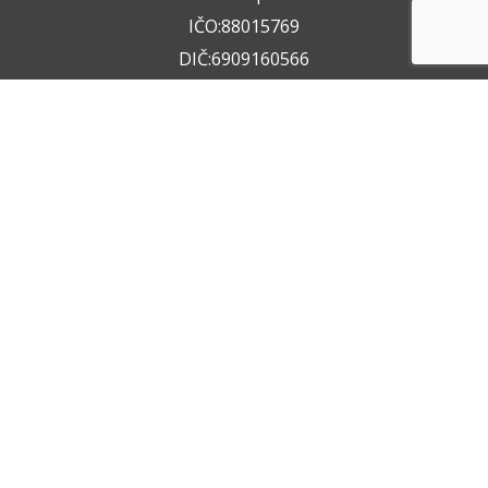
IČO:88015769
DIČ:6909160566
+420 722 211 050
+420 602 612 404
info@vzservice.cz
Datová schránka:vo74vf
Provozovna
Rudolfovská tř. 149/64,
37001 České Budějovice 4