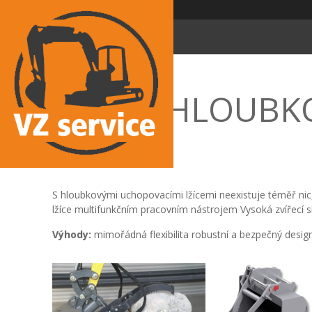
HLOUBKO
S hloubkovými uchopovacími lžícemi neexistuje téměř ni
lžíce multifunkčním pracovním nástrojem Vysoká zvířecí sí
Výhody:
mimořádná flexibilita robustní a bezpečný desi