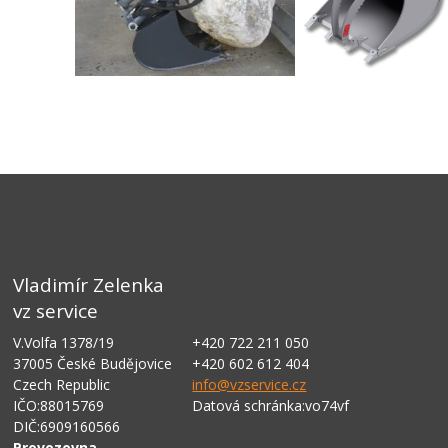
Vladimír Zelenka
vz service
V.Volfa 1378/19
+420 722 211 050
37005 České Budějovice
+420 602 612 404
Czech Republic
info@vzservice.cz
IČO:88015769
Datová schránka:vo74vf
DIČ:6909160566
Provozovna