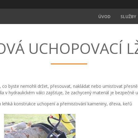
ÚVOD
SLUŽBY
VÁ UCHOPOVACÍ LŽ
c, co byste nemohli držet, přesouvat, nakládat nebo umisťovat přesn
la v hydraulickém válci zajišťuje, že zachycený materiál je bezpečně 
gn lehká konstrukce uchopení a přemisťování kameniny, dřeva, keřů