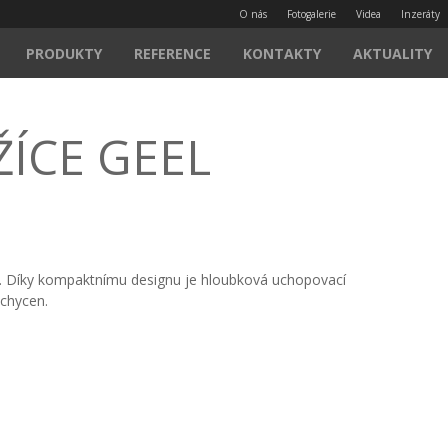
O nás
Fotogalerie
Videa
Inzeráty
PRODUKTY
REFERENCE
KONTAKTY
AKTUALITY
ÍCE GEEL
ě. Díky kompaktnímu designu je hloubková uchopovací
uchycen.