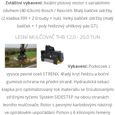
Zvláštní vybavení:
Axiální pístový motor s variabilním
zdvihem (40-63ccm) Bosch / Rexroth. Malý balíček údržby
(2 kladiva F09 + 2 šrouby + tuk). Velký balíček údržby (malý
balíček + 1 poly řetězový uhlíkový pás GT).
LESNÍ MULČOVAČ THB 12,0 - 20,0 TUN
Vybavení:
Podvozek z
vysoce pevné oceli STRENX. 4řadý kryt řetězu a boční
gumová ochrana na přední straně. Hydraulická sekací
klapka pro optimalizovaný tok materiálu se šroubovanými
střižnými tyčemi. Systém SIDESTEP na obou stranách
lesního mulčovače. Rotor s pevnými karbidovými nástroji
ve spirálovém uspořádání. Pohon s 6 klínovými řemeny