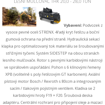
LESNÍ MULČOVAČ THK 20,0 - 28,0 TUN
Vybavení:
Podvozek z
vysoce pevné oceli STRENX. 4řadý kryt řetězu a boční
gumová ochrana na přední straně. Hydraulická sekací
klapka pro optimalizovaný tok materiálu se šroubovanými
střižnými tyčemi. Systém SIDESTEP na obou stranách
lesního mulčovače. Rotor s pevnými karbidovými nástroji
ve spirálovém uspořádání. Pohon s 6 klínovými řemeny
XPB (volitelně s poly řetězovým GT karbonem). Axiální
pístový motor Bosch / Rexroth s 80ccm a integrovaným
sacím / tlakovým pojistným ventilem. Kladiva se 2
karbidovými hroty F19 + F20. Šroubová deska
adaptéru. Centrální rozhraní pro připojení oleje a mazací