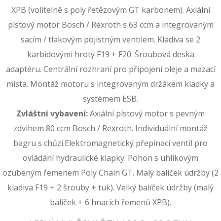
XPB (volitelně s poly řetězovým GT karbonem). Axiální
pístový motor Bosch / Rexroth s 63 ccm a integrovaným
sacím / tlakovým pojistným ventilem. Kladiva se 2
karbidovými hroty F19 + F20. Šroubová deska
adaptéru. Centrální rozhraní pro připojení oleje a mazací
místa. Montáž motoru s integrovaným držákem kladky a
systémem ESB.
Zvláštní vybavení:
Axiální pístový motor s pevným
zdvihem 80 ccm Bosch / Rexroth. Individuální montáž
bagru s chůzí.Elektromagnetický přepínací ventil pro
ovládání hydraulické klapky. Pohon s uhlíkovým
ozubeným řemenem Poly Chain GT. Malý balíček údržby (2
kladiva F19 + 2 šrouby + tuk). Velký balíček údržby (malý
balíček + 6 hnacích řemenů XPB).