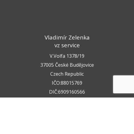
Vladimír Zelenka
vz service
V.Volfa 1378/19
37005 České Budějovice
Czech Republic
IČO:88015769
DIČ:6909160566
+420 722 211 050
+420 602 612 404
info@vzservice.cz
Datová schránka:vo74vf