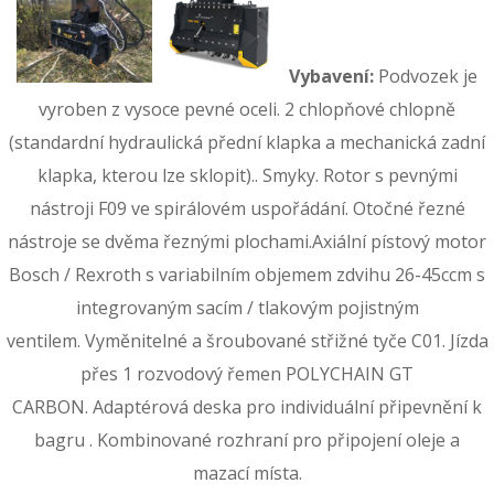
Vybavení:
Podvozek je
vyroben z vysoce pevné oceli. 2 chlopňové chlopně
(standardní hydraulická přední klapka a mechanická zadní
klapka, kterou lze sklopit).. Smyky. Rotor s pevnými
nástroji F09 ve spirálovém uspořádání. Otočné řezné
nástroje se dvěma řeznými plochami.Axiální pístový motor
Bosch / Rexroth s variabilním objemem zdvihu 26-45ccm s
integrovaným sacím / tlakovým pojistným
ventilem. Vyměnitelné a šroubované střižné tyče C01. Jízda
přes 1 rozvodový řemen POLYCHAIN ​​GT
CARBON. Adaptérová deska pro individuální připevnění k
bagru . Kombinované rozhraní pro připojení oleje a
mazací místa.