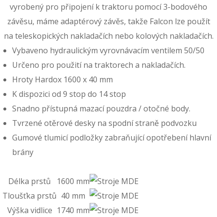
vyrobený pro připojení k traktoru pomocí 3-bodového
závěsu, máme adaptérový závěs, takže Falcon lze použít
na teleskopických nakladačích nebo kolových nakladačích.
Vybaveno hydraulickým vyrovnávacím ventilem 50/50
Určeno pro použití na traktorech a nakladačích.
Hroty Hardox 1600 x 40 mm
K dispozici od 9 stop do 14 stop
Snadno přístupná mazací pouzdra / otočné body.
Tvrzené otěrové desky na spodní straně podvozku
Gumové tlumicí podložky zabraňující opotřebení hlavní
brány
Délka prstů
1600 mm
Tloušťka prstů
40 mm
Výška vidlice
1740 mm