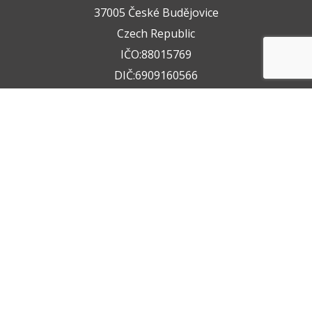
37005 České Budějovice
Czech Republic
IČO:88015769
DIČ:6909160566
+420 722 211 050
+420 602 612 404
info@vzservice.cz
Datová schránka:vo74vf
Provozovna
Rudolfovská tř. 149/64,
37001 České Budějovice 4