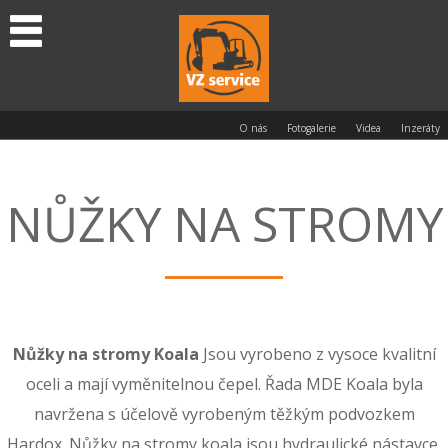
O nás
Fotogalerie
Videa
Inzeráty
NŮŽKY NA STROMY
Nůžky na stromy Koala
Jsou vyrobeno z vysoce kvalitní
oceli a mají vyměnitelnou čepel. Řada MDE Koala byla
navržena s účelově vyrobeným těžkým podvozkem
Hardox. Nůžky na stromy koala jsou hydraulické nástavce,