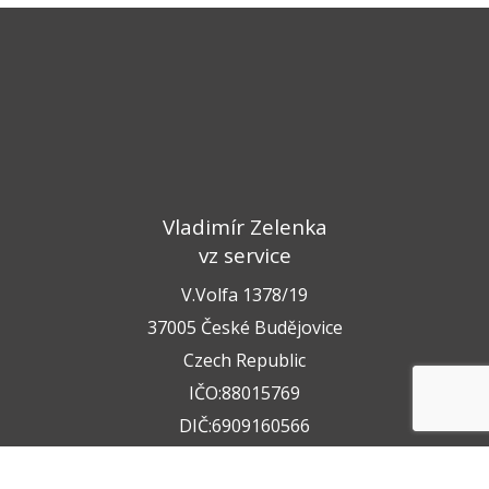
Vladimír Zelenka
vz service
V.Volfa 1378/19
37005 České Budějovice
Czech Republic
IČO:88015769
DIČ:6909160566
+420 722 211 050