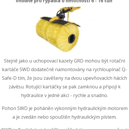
Vhodné pro rypadla o hmotnosti 6 - 16 tun
Stejně jako u uchopovací kazety GRD mohou být rotační
kartáče SWD dodatečně namontovány na rychloupínač Q-
Safe-D tím, že jsou zavěšeny na dvou upevňovacích hácích
závěsu. Rotující kartáčky se pak zamknou a připojí k
hydraulice v jedné akci - rychle a snadno.
Pohon SWD je poháněn výkonným hydraulickým motorem
a je zvedán nebo spouštěn hydraulickým pístem.