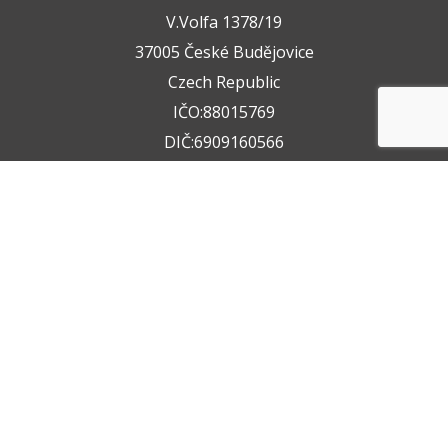
V.Volfa 1378/19
37005 České Budějovice
Czech Republic
IČO:88015769
DIČ:6909160566
+420 722 211 050
+420 602 612 404
info@vzservice.cz
Datová schránka:vo74vf
Provozovna
Rudolfovská tř. 149/64,
37001 České Budějovice 4