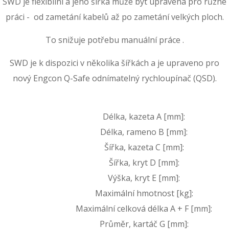
SWD je flexibilní a jeho šířka může být upravena pro různé
práci - od zametání kabelů až po zametání velkých ploch.
To snižuje potřebu manuální práce .
SWD je k dispozici v několika šířkách a je upraveno pro
nový Engcon Q-Safe odnímatelný rychloupínač (QSD).
Délka, kazeta A [mm]:
Délka, rameno B [mm]:
Šířka, kazeta C [mm]:
Šířka, kryt D [mm]:
Výška, kryt E [mm]:
Maximální hmotnost [kg]:
Maximální celková délka A + F [mm]:
Průměr, kartáč G [mm]: