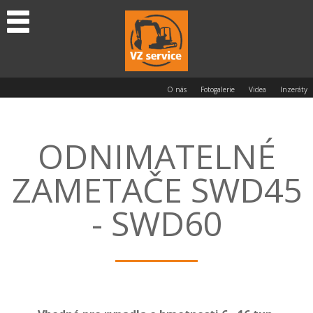
O nás
Fotogalerie
Videa
Inzeráty
ODNIMATELNÉ
ZAMETAČE SWD45
- SWD60