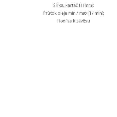
Šířka, kartáč H [mm]:
Průtok oleje min / max [l / min]:
Hodí se k závěsu