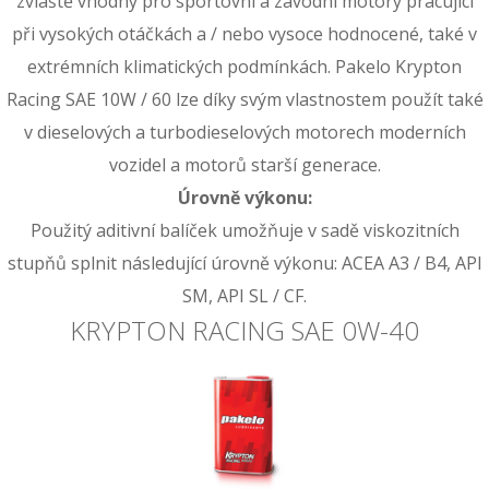
zvláště vhodný pro sportovní a závodní motory pracující
při vysokých otáčkách a / nebo vysoce hodnocené, také v
extrémních klimatických podmínkách. Pakelo Krypton
Racing SAE 10W / 60 lze díky svým vlastnostem použít také
v dieselových a turbodieselových motorech moderních
vozidel a motorů starší generace.
Úrovně výkonu:
Použitý aditivní balíček umožňuje v sadě viskozitních
stupňů splnit následující úrovně výkonu: ACEA A3 / B4, API
SM, API SL / CF.
KRYPTON RACING SAE 0W-40