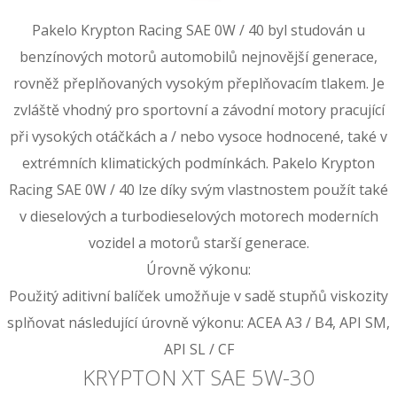
Pakelo Krypton Racing SAE 0W / 40 byl studován u
benzínových motorů automobilů nejnovější generace,
rovněž přeplňovaných vysokým přeplňovacím tlakem. Je
zvláště vhodný pro sportovní a závodní motory pracující
při vysokých otáčkách a / nebo vysoce hodnocené, také v
extrémních klimatických podmínkách. Pakelo Krypton
Racing SAE 0W / 40 lze díky svým vlastnostem použít také
v dieselových a turbodieselových motorech moderních
vozidel a motorů starší generace.
Úrovně výkonu:
Použitý aditivní balíček umožňuje v sadě stupňů viskozity
splňovat následující úrovně výkonu: ACEA A3 / B4, API SM,
API SL / CF
KRYPTON XT SAE 5W-30