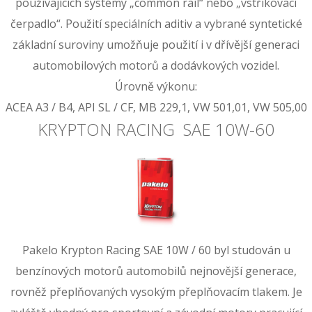
používajících systémy „common rail“ nebo „vstřikovací
čerpadlo“. Použití speciálních aditiv a vybrané syntetické
základní suroviny umožňuje použití i v dřívější generaci
automobilových motorů a dodávkových vozidel.
Úrovně výkonu:
ACEA A3 / B4, API SL / CF, MB 229,1, VW 501,01, VW 505,00
KRYPTON RACING SAE 10W-60
Pakelo Krypton Racing SAE 10W / 60 byl studován u
benzínových motorů automobilů nejnovější generace,
rovněž přeplňovaných vysokým přeplňovacím tlakem. Je