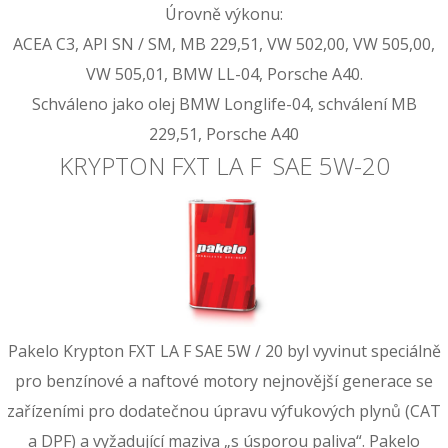
Úrovně výkonu:
ACEA C3, API SN / SM, MB 229,51, VW 502,00, VW 505,00,
VW 505,01, BMW LL-04, Porsche A40.
Schváleno jako olej BMW Longlife-04, schválení MB
229,51, Porsche A40
KRYPTON FXT LA F SAE 5W-20
Pakelo Krypton FXT LA F SAE 5W / 20 byl vyvinut speciálně
pro benzínové a naftové motory nejnovější generace se
zařízeními pro dodatečnou úpravu výfukových plynů (CAT
a DPF) a vyžadující maziva „s úsporou paliva“. Pakelo