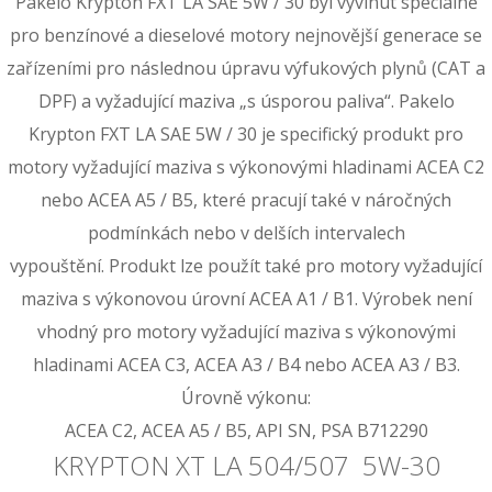
Pakelo Krypton FXT LA SAE 5W / 30 byl vyvinut speciálně
pro benzínové a dieselové motory nejnovější generace se
zařízeními pro následnou úpravu výfukových plynů (CAT a
DPF) a vyžadující maziva „s úsporou paliva“. Pakelo
Krypton FXT LA SAE 5W / 30 je specifický produkt pro
motory vyžadující maziva s výkonovými hladinami ACEA C2
nebo ACEA A5 / B5, které pracují také v náročných
podmínkách nebo v delších intervalech
vypouštění. Produkt lze použít také pro motory vyžadující
maziva s výkonovou úrovní ACEA A1 / B1. Výrobek není
vhodný pro motory vyžadující maziva s výkonovými
hladinami ACEA C3, ACEA A3 / B4 nebo ACEA A3 / B3.
Úrovně výkonu:
ACEA C2, ACEA A5 / B5, API SN, PSA B712290
KRYPTON XT LA 504/507 5W-30