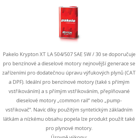
Pakelo Krypton XT LA 504/507 SAE 5W / 30 se doporučuje
pro benzínové a dieselové motory nejnovější generace se
zařízeními pro dodatečnou úpravu výfukových plynů (CAT
a DPF). Ideální pro benzínové motory (také s přímým
vstřikováním) a s přímým vstřikováním, přeplňované
dieselové motory „common rail“ nebo „pump-
vstřikovač“. Navíc díky použitým syntetickým základním
látkám a nízkému obsahu popela lze produkt použít také
pro plynové motory.
Úrovně výkonu: