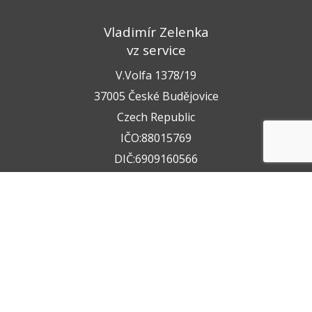
Vladimír Zelenka
vz service
V.Volfa 1378/19
37005 České Budějovice
Czech Republic
IČO:88015769
DIČ:6909160566
+420 722 211 050
+420 602 612 404
info@vzservice.cz
Datová schránka:vo74vf
Provozovna
Rudolfovská tř. 149/64,
37001 České Budějovice 4