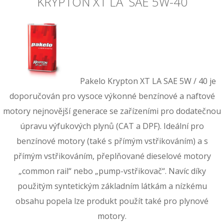
KRYPTON XT LA SAE 5W-40
Pakelo Krypton XT LA SAE 5W / 40 je
doporučován pro vysoce výkonné benzínové a naftové
motory nejnovější generace se zařízeními pro dodatečnou
úpravu výfukových plynů (CAT a DPF). Ideální pro
benzínové motory (také s přímým vstřikováním) a s
přímým vstřikováním, přeplňované dieselové motory
„common rail“ nebo „pump-vstřikovač“. Navíc díky
použitým syntetickým základním látkám a nízkému
obsahu popela lze produkt použít také pro plynové
motory.