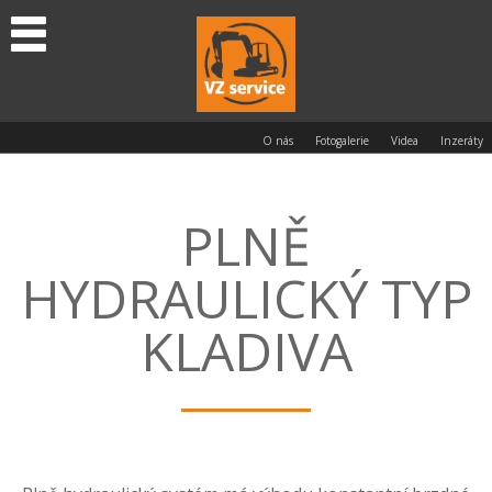
O nás
Fotogalerie
Videa
Inzeráty
PLNĚ
HYDRAULICKÝ TYP
KLADIVA