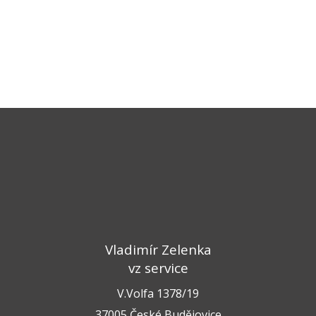
Vladimír Zelenka
vz service
V.Volfa 1378/19
37005 České Budějovice