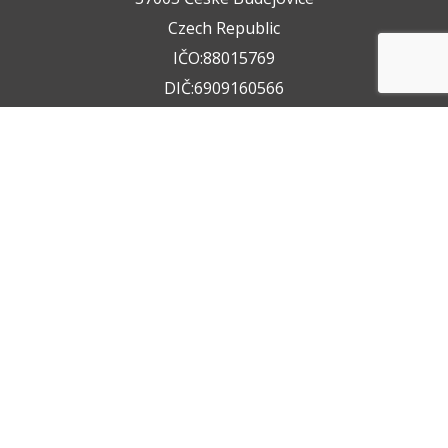
Czech Republic
IČO:88015769
DIČ:6909160566
+420 722 211 050
+420 602 612 404
info@vzservice.cz
Datová schránka:vo74vf
Provozovna
Rudolfovská tř. 149/64,
37001 České Budějovice 4