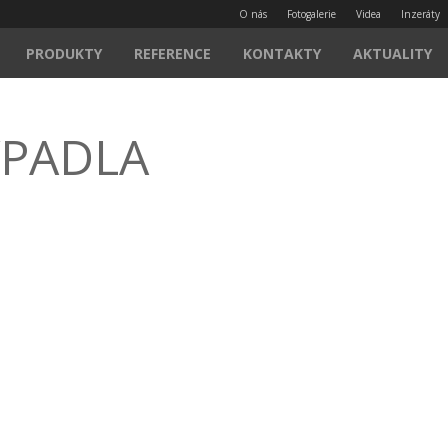
O nás
Fotogalerie
Videa
Inzeráty
PRODUKTY
REFERENCE
KONTAKTY
AKTUALITY
YPADLA