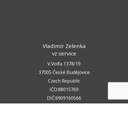
Vladimír Zelenka
vz service
V.Volfa 1378/19
37005 České Budějovice
Czech Republic
IČO:88015769
DIČ:6909160566
+420 722 211 050
+420 602 612 404
info@vzservice.cz