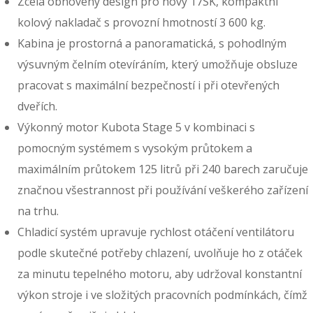
Zcela obnovený design pro nový 17SK, kompaktní
kolový nakladač s provozní hmotností 3 600 kg.
Kabina je prostorná a panoramatická, s pohodlným
výsuvným čelním otevíráním, který umožňuje obsluze
pracovat s maximální bezpečností i při otevřených
dveřích.
Výkonný motor Kubota Stage 5 v kombinaci s
pomocným systémem s vysokým průtokem a
maximálním průtokem 125 litrů při 240 barech zaručuje
značnou všestrannost při používání veškerého zařízení
na trhu.
Chladicí systém upravuje rychlost otáčení ventilátoru
podle skutečné potřeby chlazení, uvolňuje ho z otáček
za minutu tepelného motoru, aby udržoval konstantní
výkon stroje i ve složitých pracovních podmínkách, čímž