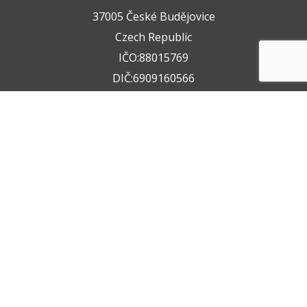
37005 České Budějovice
Czech Republic
IČO:88015769
DIČ:6909160566
+420 722 211 050
+420 602 612 404
info@vzservice.cz
Datová schránka:vo74vf
Provozovna
Rudolfovská tř. 149/64,
37001 České Budějovice 4