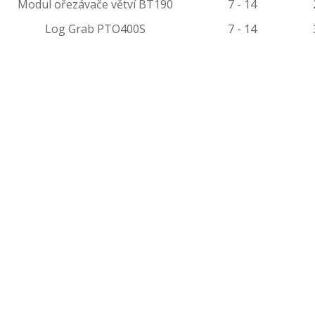
Modul ořezávače větví BT190
7 - 14
Log Grab PTO400S
7 - 14