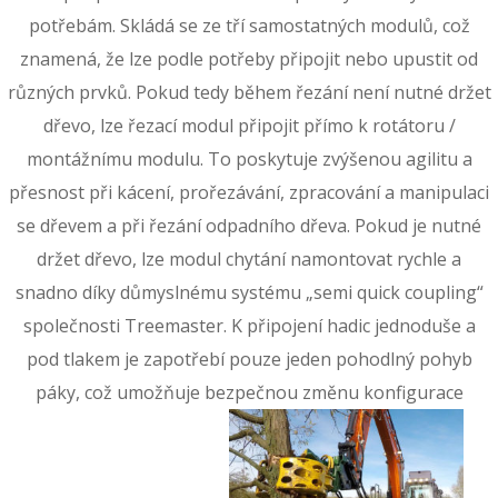
potřebám. Skládá se ze tří samostatných modulů, což
znamená, že lze podle potřeby připojit nebo upustit od
různých prvků. Pokud tedy během řezání není nutné držet
dřevo, lze řezací modul připojit přímo k rotátoru /
montážnímu modulu. To poskytuje zvýšenou agilitu a
přesnost při kácení, prořezávání, zpracování a manipulaci
se dřevem a při řezání odpadního dřeva. Pokud je nutné
držet dřevo, lze modul chytání namontovat rychle a
snadno díky důmyslnému systému „semi quick coupling“
společnosti Treemaster. K připojení hadic jednoduše a
pod tlakem je zapotřebí pouze jeden pohodlný pohyb
páky, což umožňuje bezpečnou změnu konfigurace