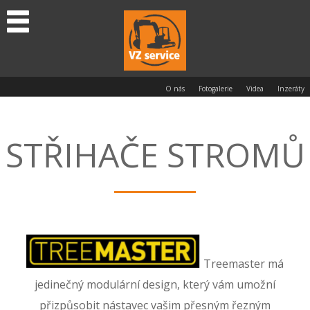
O nás
Fotogalerie
Videa
Inzeráty
STŘIHAČE STROMŮ
Treemaster má
jedinečný modulární design, který vám umožní
přizpůsobit nástavec vašim přesným řezným