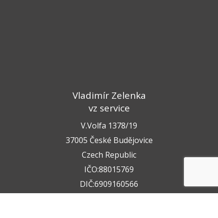
Vladimír Zelenka
vz service
V.Volfa 1378/19
37005 České Budějovice
Czech Republic
IČO:88015769
DIČ:6909160566
+420 722 211 050
+420 602 612 404